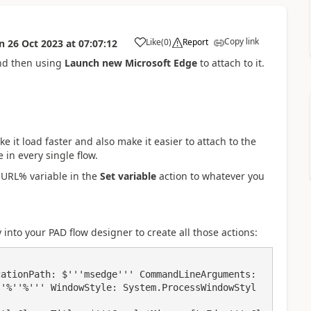
Copy link
Like
(
0
)
Report
n
26 Oct 2023
at
07:07:12
a
nd then using
Launch new Microsoft Edge
to attach to it.
e it load faster and also make it easier to attach to the
 in every single flow.
 %URL% variable in the
Set variable
action to whatever you
 into your PAD flow designer to create all those actions:
ationPath: $'''msedge''' CommandLineArguments: 
''%''%''' WindowStyle: System.ProcessWindowStyl