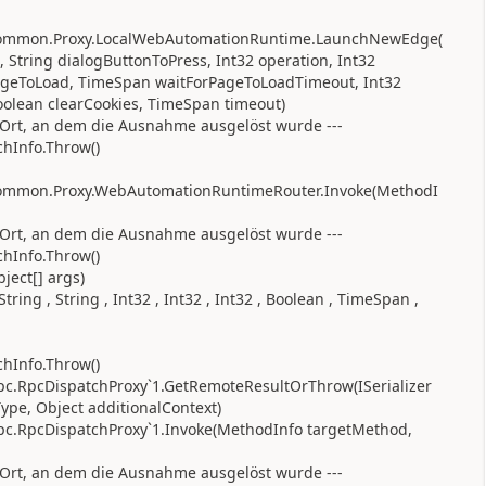
.Common.Proxy.LocalWebAutomationRuntime.LaunchNewEdge(
l, String dialogButtonToPress, Int32 operation, Int32
ageToLoad, TimeSpan waitForPageToLoadTimeout, Int32
oolean clearCookies, TimeSpan timeout)
Ort, an dem die Ausnahme ausgelöst wurde ---
hInfo.Throw()
Common.Proxy.WebAutomationRuntimeRouter.Invoke(MethodI
Ort, an dem die Ausnahme ausgelöst wurde ---
hInfo.Throw()
ject[] args)
ing , String , Int32 , Int32 , Int32 , Boolean , TimeSpan ,
hInfo.Throw()
pc.RpcDispatchProxy`1.GetRemoteResultOrThrow(ISerializer
ype, Object additionalContext)
pc.RpcDispatchProxy`1.Invoke(MethodInfo targetMethod,
Ort, an dem die Ausnahme ausgelöst wurde ---