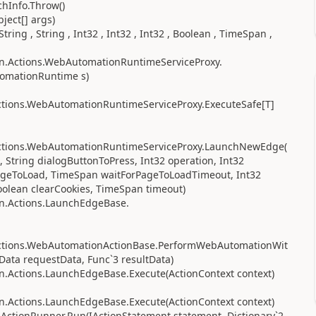
hInfo.Throw()
ject[] args)
ing , String , Int32 , Int32 , Int32 , Boolean , TimeSpan ,
n.Actions.WebAutomationRuntimeServiceProxy.
omationRuntime s)
tions.WebAutomationRuntimeServiceProxy.ExecuteSafe[T]
Actions.WebAutomationRuntimeServiceProxy.LaunchNewEdge(
l, String dialogButtonToPress, Int32 operation, Int32
ageToLoad, TimeSpan waitForPageToLoadTimeout, Int32
oolean clearCookies, TimeSpan timeout)
n.Actions.LaunchEdgeBase.
Actions.WebAutomationActionBase.PerformWebAutomationWit
ata requestData, Func`3 resultData)
n.Actions.LaunchEdgeBase.Execute(ActionContext context)
n.Actions.LaunchEdgeBase.Execute(ActionContext context)
.ActionRunner.Run(IActionStatement statement, Dictionary`2