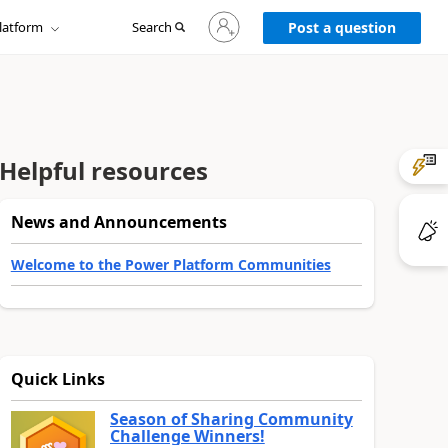
Sign
latform
Search
in
Post a question
to
your
account
Helpful resources
News and Announcements
Welcome to the Power Platform Communities
Quick Links
Season of Sharing Community
Challenge Winners!