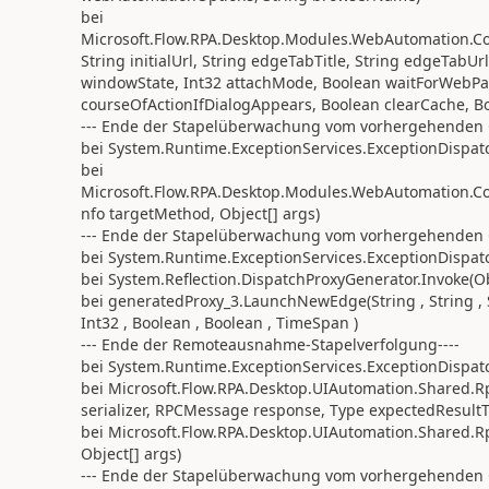
bei
Microsoft.Flow.RPA.Desktop.Modules.WebAutomation
String initialUrl, String edgeTabTitle, String edgeTabUr
windowState, Int32 attachMode, Boolean waitForWebP
courseOfActionIfDialogAppears, Boolean clearCache, B
--- Ende der Stapelüberwachung vom vorhergehenden 
bei System.Runtime.ExceptionServices.ExceptionDispatc
bei
Microsoft.Flow.RPA.Desktop.Modules.WebAutomation.
nfo targetMethod, Object[] args)
--- Ende der Stapelüberwachung vom vorhergehenden 
bei System.Runtime.ExceptionServices.ExceptionDispatc
bei System.Reflection.DispatchProxyGenerator.Invoke(Ob
bei generatedProxy_3.LaunchNewEdge(String , String , Str
Int32 , Boolean , Boolean , TimeSpan )
--- Ende der Remoteausnahme-Stapelverfolgung----
bei System.Runtime.ExceptionServices.ExceptionDispatc
bei Microsoft.Flow.RPA.Desktop.UIAutomation.Shared.R
serializer, RPCMessage response, Type expectedResultT
bei Microsoft.Flow.RPA.Desktop.UIAutomation.Shared.R
Object[] args)
--- Ende der Stapelüberwachung vom vorhergehenden 