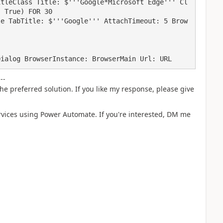
tleClass Title: $'''Google*Microsoft​ Edge''' Cl
 True) FOR 30

le TabTitle: $'''Google''' AttachTimeout: 5 Brow
---
he preferred solution. If you like my response, please give
rvices using Power Automate. If you're interested, DM me