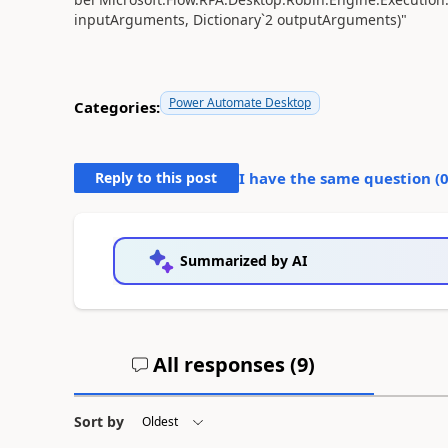
inputArguments, Dictionary`2 outputArguments)"
Power Automate Desktop
Categories:
Reply to this post
I have the same question (
Summarized by AI
All responses (
9
)
Sort by