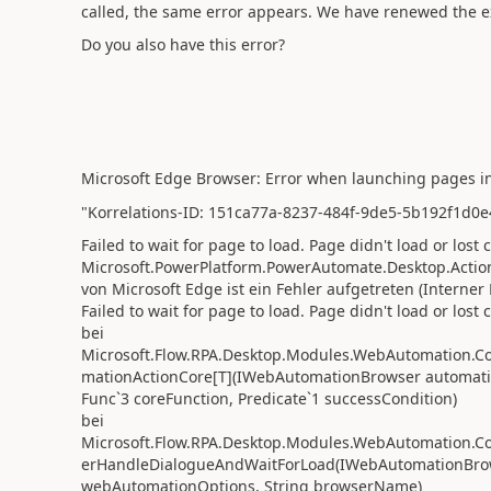
called, the same error appears. We have renewed the ex
Do you also have this error?
Microsoft Edge Browser: Error when launching pages i
"Korrelations-ID: 151ca77a-8237-484f-9de5-5b192f1d0e
Failed to wait for page to load. Page didn't load or los
Microsoft.PowerPlatform.PowerAutomate.Desktop.Action
von Microsoft Edge ist ein Fehler aufgetreten (Interner
Failed to wait for page to load. Page didn't load or los
bei
Microsoft.Flow.RPA.Desktop.Modules.WebAutomation.
mationActionCore[T](IWebAutomationBrowser automat
Func`3 coreFunction, Predicate`1 successCondition)
bei
Microsoft.Flow.RPA.Desktop.Modules.WebAutomation
erHandleDialogueAndWaitForLoad(IWebAutomationBro
webAutomationOptions, String browserName)