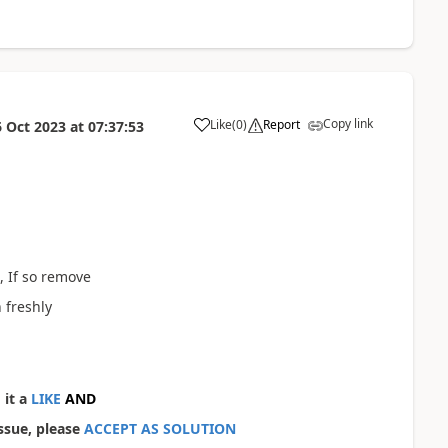
Copy link
Like
(
0
)
Report
6 Oct 2023
at
07:37:53
a
, If so remove
 freshly
 it a
LIKE
AND
ssue, please
ACCEPT AS SOLUTION