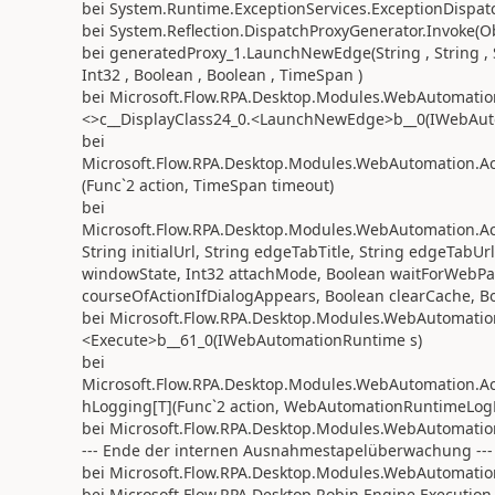
bei System.Runtime.ExceptionServices.ExceptionDispatc
bei System.Reflection.DispatchProxyGenerator.Invoke(Ob
bei generatedProxy_1.LaunchNewEdge(String , String , Str
Int32 , Boolean , Boolean , TimeSpan )
bei Microsoft.Flow.RPA.Desktop.Modules.WebAutomatio
<>c__DisplayClass24_0.<LaunchNewEdge>b__0(IWebAut
bei
Microsoft.Flow.RPA.Desktop.Modules.WebAutomation.Ac
(Func`2 action, TimeSpan timeout)
bei
Microsoft.Flow.RPA.Desktop.Modules.WebAutomation.
String initialUrl, String edgeTabTitle, String edgeTabUr
windowState, Int32 attachMode, Boolean waitForWebP
courseOfActionIfDialogAppears, Boolean clearCache, B
bei Microsoft.Flow.RPA.Desktop.Modules.WebAutomatio
<Execute>b__61_0(IWebAutomationRuntime s)
bei
Microsoft.Flow.RPA.Desktop.Modules.WebAutomation.
hLogging[T](Func`2 action, WebAutomationRuntimeLogD
bei Microsoft.Flow.RPA.Desktop.Modules.WebAutomatio
--- Ende der internen Ausnahmestapelüberwachung ---
bei Microsoft.Flow.RPA.Desktop.Modules.WebAutomatio
bei Microsoft.Flow.RPA.Desktop.Robin.Engine.Execution