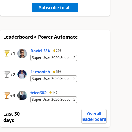
Subscribe to all
Leaderboard > Power Automate
David_MA
298
1
#
Super User 2026 Season 2
11manish
150
2
#
Super User 2026 Season 2
trice602
147
3
#
Super User 2026 Season 2
Last 30
Overall
leaderboard
days