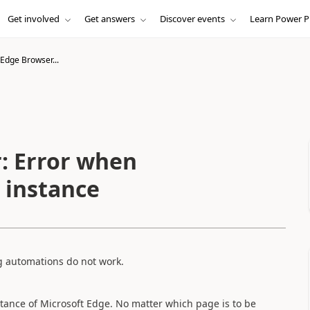
Get involved
Get answers
Discover events
Learn Power P
 Edge Browser...
: Error when
 instance
ng automations do not work.
tance of Microsoft Edge. No matter which page is to be