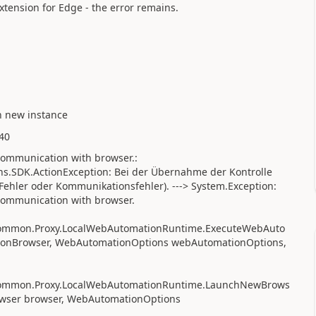
tension for Edge - the error remains.
n new instance
40
t communication with browser.:
s.SDK.ActionException: Bei der Übernahme der Kontrolle
 Fehler oder Kommunikationsfehler). ---> System.Exception:
t communication with browser.
Common.Proxy.LocalWebAutomationRuntime.ExecuteWebAuto
ionBrowser, WebAutomationOptions webAutomationOptions,
.Common.Proxy.LocalWebAutomationRuntime.LaunchNewBrows
wser browser, WebAutomationOptions