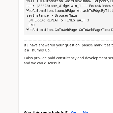
WAIT (UIAutomation.WaitForWindow.ToOpenByTi
ass: $'''Chrome_WidgetWin_1''' FocusWindow:
WebAutomation.LaunchEdge.AttachToEdgeByTit
serInstance=> BrowserMain

 ON ERROR REPEAT 5 TIMES WAIT 3

 END

----------------------------------------------------------------------
If I have answered your question, please mark it as t
it a Thumbs Up.
I also provide paid consultancy and development se
and we can discuss it.
Was this reply helpful?
Yes
No