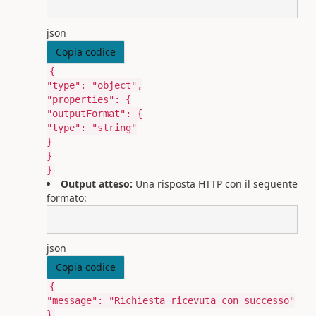
json
Copia codice
{
"type"
:
"object"
,
"properties"
:
{
"outputFormat"
:
{
"type"
:
"string"
}
}
}
Output atteso:
Una risposta HTTP con il seguente
formato:
json
Copia codice
{
"message"
:
"Richiesta ricevuta con successo"
}