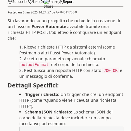
Subscribe
Like
(
0
)
Share
Report
Posted on
6 Jan 2025 14:24:57
by
AP-04011705-0
Sto lavorando su un progetto che richiede la creazione di
un flusso in
Power Automate
avviabile tramite una
richiesta HTTP POST. L'obiettivo è configurare un endpoint
che:
Riceva richieste HTTP da sistemi esterni (come
Postman o altri flussi Power Automate).
Accetti un parametro opzionale chiamato
nel corpo della richiesta.
outputFormat
Restituisca una risposta HTTP con stato
e
200 OK
un messaggio di conferma.
Dettagli Specifici:
Trigger richiesto:
Un trigger che crei un endpoint
HTTP (come "Quando viene ricevuta una richiesta
HTTP").
Schema JSON richiesto:
Lo schema JSON del
corpo della richiesta deve includere un campo
facoltativo, ad esempio: