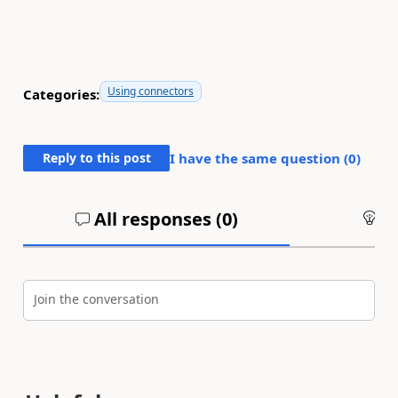
Using connectors
Categories:
Reply to this post
I have the same question (
0
)
All responses (
0
)
An
Join the conversation