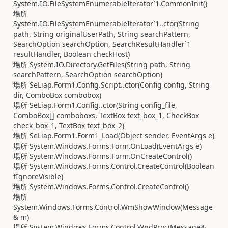
System.IO.FileSystemEnumerableIterator`1.CommonInit()
場所
System.IO.FileSystemEnumerableIterator`1..ctor(String
path, String originalUserPath, String searchPattern,
SearchOption searchOption, SearchResultHandler`1
resultHandler, Boolean checkHost)
場所 System.IO.Directory.GetFiles(String path, String
searchPattern, SearchOption searchOption)
場所 SeLiap.Form1.Config.Script..ctor(Config config, String
dir, ComboBox combobox)
場所 SeLiap.Form1.Config..ctor(String config_file,
ComboBox[] comboboxs, TextBox text_box_1, CheckBox
check_box_1, TextBox text_box_2)
場所 SeLiap.Form1.Form1_Load(Object sender, EventArgs e)
場所 System.Windows.Forms.Form.OnLoad(EventArgs e)
場所 System.Windows.Forms.Form.OnCreateControl()
場所 System.Windows.Forms.Control.CreateControl(Boolean
fIgnoreVisible)
場所 System.Windows.Forms.Control.CreateControl()
場所
System.Windows.Forms.Control.WmShowWindow(Message
& m)
場所 System.Windows.Forms.Control.WndProc(Message&