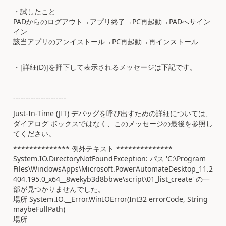
・試したこと
PADからのログアウト→アプリ終了→PC再起動→PADへサイン
イン
該当アプリのアンイストール→PC再起動→再インストール
・[詳細(D)]を押下して表示されるメッセージは下記です。
---------------------
Just-In-Time (JIT) デバッグを呼び出すための詳細については、
ダイアログ ボックスではなく、このメッセージの最後を参照し
てください。
************** 例外テキスト **************
System.IO.DirectoryNotFoundException: パス 'C:\Program
Files\WindowsApps\Microsoft.PowerAutomateDesktop_11.2
404.195.0_x64__8wekyb3d8bbwe\script\01_list_create' の一
部が見つかりませんでした。
場所 System.IO.__Error.WinIOError(Int32 errorCode, String
maybeFullPath)
場所