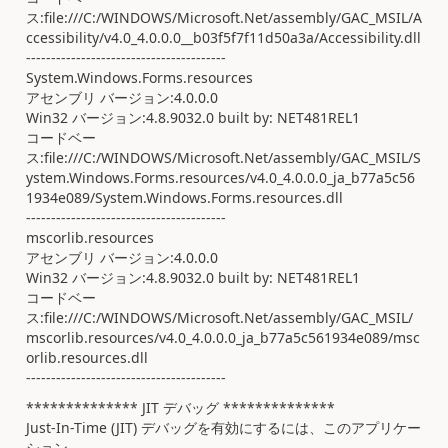
ス:file:///C:/WINDOWS/Microsoft.Net/assembly/GAC_MSIL/A
ccessibility/v4.0_4.0.0.0__b03f5f7f11d50a3a/Accessibility.dll
----------------------------------------
System.Windows.Forms.resources
アセンブリ バージョン:4.0.0.0
Win32 バージョン:4.8.9032.0 built by: NET481REL1
コードベー
ス:file:///C:/WINDOWS/Microsoft.Net/assembly/GAC_MSIL/S
ystem.Windows.Forms.resources/v4.0_4.0.0.0_ja_b77a5c56
1934e089/System.Windows.Forms.resources.dll
----------------------------------------
mscorlib.resources
アセンブリ バージョン:4.0.0.0
Win32 バージョン:4.8.9032.0 built by: NET481REL1
コードベー
ス:file:///C:/WINDOWS/Microsoft.Net/assembly/GAC_MSIL/
mscorlib.resources/v4.0_4.0.0.0_ja_b77a5c561934e089/msc
orlib.resources.dll
----------------------------------------
************** JIT デバッグ **************
Just-In-Time (JIT) デバッグを有効にするには、このアプリケー
ション、