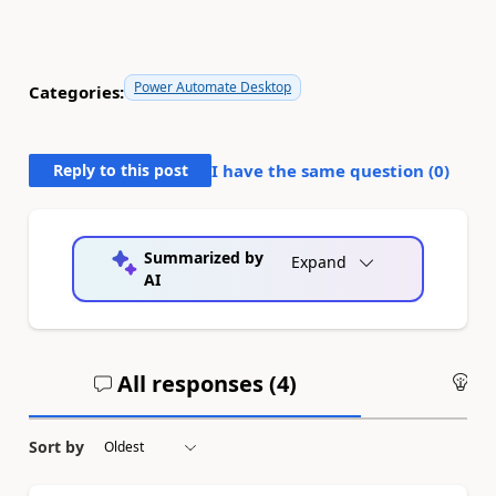
Power Automate Desktop
Categories:
Reply to this post
I have the same question (
0
)
Summarized by
Expand
AI
All responses (
4
)
An
Sort by