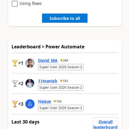
Using flows
Subscribe to all
Leaderboard > Power Automate
David_MA
295
1
#
Super User 2026 Season 2
11manish
152
2
#
Super User 2026 Season 2
Haque
125
3
#
Super User 2026 Season 2
Last 30 days
Overall
leaderboard