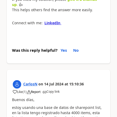
up
.
👍
This helps others find the answer more easily.
Connect with me:
LinkedIn
Was this reply helpful?
Yes
No
CarlosN
on
14 Jul 2024
at
15:10:36
Copy link
Like
(
1
)
Report
a
Buenos días,
estoy usando una base de datos de sharepoint list,
en la lista tengo registrado hasta 4000 items, esta