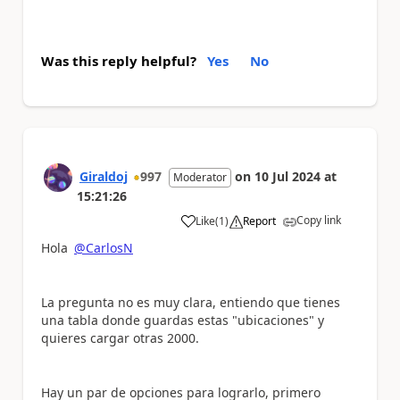
Was this reply helpful?
Yes
No
Giraldoj
997
on
10 Jul 2024
at
Moderator
15:21:26
Copy link
Like
(
1
)
Report
a
Hola
@CarlosN
La pregunta no es muy clara, entiendo que tienes
una tabla donde guardas estas "ubicaciones" y
quieres cargar otras 2000.
Hay un par de opciones para lograrlo, primero