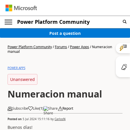
Power Platform Community
Post a question
Power Platform Community
/
Forums
/
Power Apps
/
Numeracion
manual
POWER APPS
Unanswered
Numeracion manual
Subscribe
Like
(
1
)
Share
Report
Posted on
5 Jul 2024 15:11:16
by
CarlosN
Buenos días!