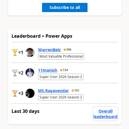
Subscribe to all
Leaderboard > Power Apps
WarrenBelz
396
1
#
Most Valuable Professional
11manish
134
2
#
Super User 2026 Season 2
MS.Ragavendar
101
3
#
Super User 2026 Season 2
Last 30 days
Overall
leaderboard