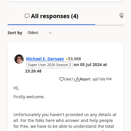
All responses (
4
)
An
Sort by
Michael E. Gernaey
53,968
on
05 Jul 2024
at
Super User 2026 Season 2
23:26:48
Copy link
Like
(
1
)
Report
a
HI,
Firstly welcome.
Unfortunately you haven't provided us any details at
all. For the folks here who answer and help people
for free, we have to be able to understand the total